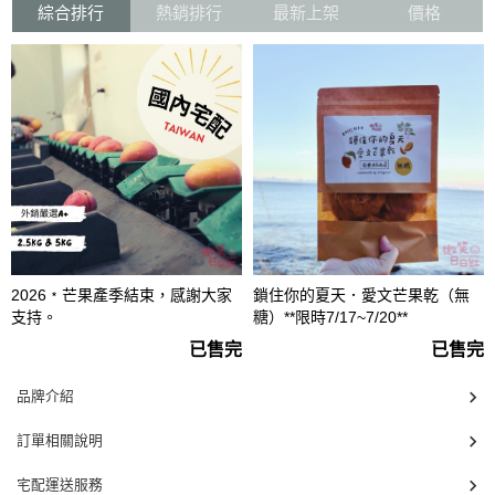
綜合排行
熱銷排行
最新上架
價格
2026﹡芒果產季結束，感謝大家
鎖住你的夏天．愛文芒果乾（無
支持。
糖）**限時7/17~7/20**
已售完
已售完
品牌介紹
訂單相關說明
宅配運送服務